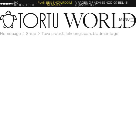
9,0
PLAN EEN SHOWROOM
VRAGEN OF ADVIES NODIG?
BEL +31
BEOORDEELD
AFSPRAAK
(0)85 222 0801
MENU
Homepage
Shop
Tuvalu wastafelmengkraan, bladmontage