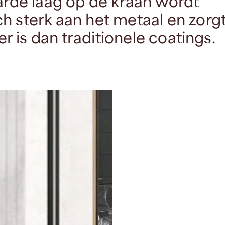
rde laag op de kraan wordt
ch sterk aan het metaal en zorg
ter is dan traditionele coatings.