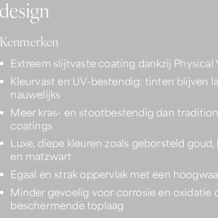
d
e
s
i
g
n
Kenmerken
Extreem slijtvaste coating dankzij Physica
Kleurvast en UV-bestendig: tinten blijven
nauwelijks
Meer kras- en stootbestendig dan traditione
coatings
Luxe, diepe kleuren zoals geborsteld goud,
en matzwart
Egaal en strak oppervlak met een hoogwaardi
Minder gevoelig voor corrosie en oxidatie 
beschermende toplaag