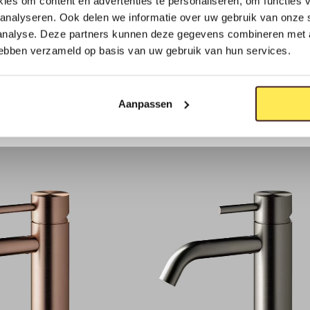
beton, natuursteen en
ies om content en advertenties te personaliseren, om functies v
of warm brons voelt jui
analyseren. Ook delen we informatie over uw gebruik van onze 
 analyse. Deze partners kunnen deze gegevens combineren met a
chique of warme spa-sti
 hebben verzameld op basis van uw gebruik van hun services.
ook echt overeind—de kr
intensief gebruik.
Aanpassen