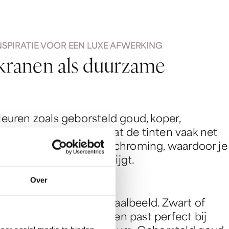
SPIRATIE VOOR EEN LUXE AFWERKING
k
r
a
n
e
n
a
l
s
d
u
u
r
z
a
m
e
kleuren zoals geborsteld goud, koper,
zwart. Het mooie is dat de tinten vaak net
 ogen dan standaard verchroming, waardoor je
gh-end uitstraling krijgt.
Over
anen veel voor het totaalbeeld. Zwart of
erne, grafische look en past perfect bij