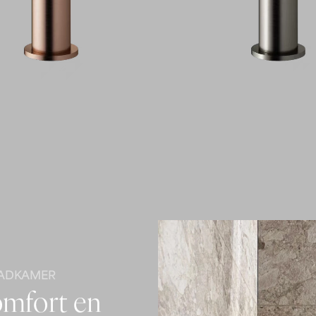
 BADKAMER
o
m
f
o
r
t
e
n