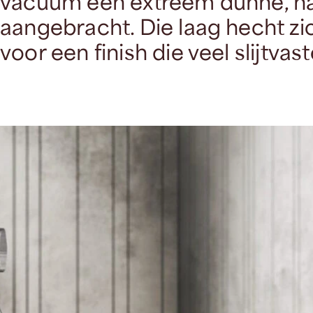
vacuüm een extreem dunne, ha
aangebracht. Die laag hecht zi
voor een finish die veel slijtvas