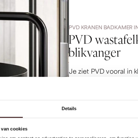
PVD KRANEN BADKAMER IN
P
V
D
w
a
s
t
a
f
e
l
b
l
i
k
v
a
n
g
e
r
Je ziet PVD vooral in 
gunmetal, brons en mat
wat dieper en “rijker”
badkamer meteen een hi
Details
Qua sfeer doen PVD-kr
 van cookies
gunmetal geeft een mod