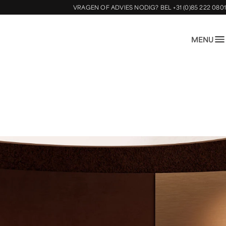
VRAGEN OF ADVIES NODIG?
BEL +31 (0)85 222 0801
MENU