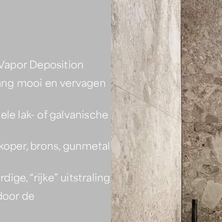
l Vapor Deposition
 lang mooi en vervagen
le lak- of galvanische
 koper, brons, gunmetal
ge, “rijke” uitstraling
door de