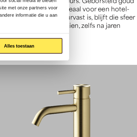
 minimalistische interieurs. Geborsteld goud
oor social media te bieden
st zacht en luxe aan, ideaal voor een hotel-
site met onze partners voor
ndere informatie die u aan
jl. Omdat PVD zo kleurvast is, blijft die sfeer
aan blijft er goed uitzien, zelfs na jaren
Alles toestaan