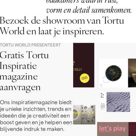
v
o
r
m
e
n
d
e
t
a
i
l
s
a
m
e
n
k
o
m
e
n
.
Bezoek de showroom van Tortu
World en laat je inspireren.
TORTU WORLD PRESENTEERT
G
r
a
t
i
s
T
o
r
t
u
I
n
s
p
i
r
a
t
i
e
m
a
g
a
z
i
n
e
a
a
n
v
r
a
g
e
n
Ons inspiratiemagazine biedt
je unieke inzichten, trends en
ideeën die je creativiteit een
boost geven en je helpen een
blijvende indruk te maken.