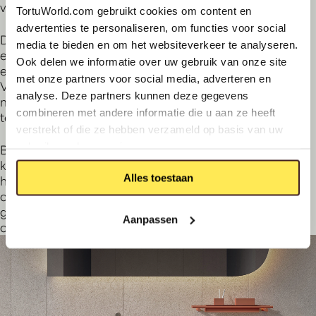
vocht minder snel intrekken.
TortuWorld.com gebruikt cookies om content en
advertenties te personaliseren, om functies voor social
Dagelijks reinigen doe je
media te bieden en om het websiteverkeer te analyseren.
eenvoudig met een zachte doek
Ook delen we informatie over uw gebruik van onze site
en een mild schoonmaakmiddel.
met onze partners voor social media, adverteren en
Vermijd agressieve of schurende
analyse. Deze partners kunnen deze gegevens
middelen om de afwerking mooi
combineren met andere informatie die u aan ze heeft
te houden.
verstrekt of die ze hebben verzameld op basis van uw
gebruik van hun services.
Bij matte solid surface materialen
kunnen kleine krasjes vaak worden
Alles toestaan
hersteld, terwijl glanzende
composieten met coating juist
gebaat zijn bij voorzichtig gebruik
Aanpassen
om hun glans te behouden.