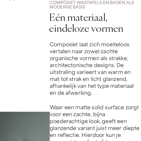
COMPOSIET WASTAFELS EN BADEN ALS
MODERNE BASIS
E
é
n
m
a
t
e
r
i
a
a
l
,
e
i
n
d
e
l
o
z
e
v
o
r
m
e
n
Composiet laat zich moeiteloos
vertalen naar zowel zachte
organische vormen als strakke,
architectonische designs. De
uitstraling varieert van warm en
mat tot strak en licht glanzend,
afhankelijk van het type materiaal
en de afwerking.
Waar een matte solid surface zorgt
voor een zachte, bijna
poederachtige look, geeft een
glanzende variant juist meer diepte
en reflectie. Hierdoor kun je