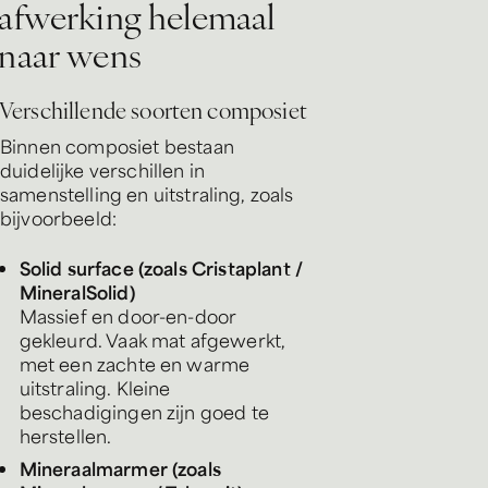
a
f
w
e
r
k
i
n
g
h
e
l
e
m
a
a
l
n
a
a
r
w
e
n
s
Verschillende soorten composiet
Binnen composiet bestaan
duidelijke verschillen in
samenstelling en uitstraling, zoals
bijvoorbeeld:
Solid surface (zoals Cristaplant /
MineralSolid)
Massief en door-en-door
gekleurd. Vaak mat afgewerkt,
met een zachte en warme
uitstraling. Kleine
beschadigingen zijn goed te
herstellen.
Mineraalmarmer (zoals