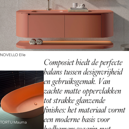
NOVELLO Elle
C
o
m
p
o
s
i
e
t
b
i
e
d
t
d
e
p
e
r
f
e
c
t
e
b
a
l
a
n
s
t
u
s
s
e
n
d
e
s
i
g
n
v
r
i
j
h
e
i
d
e
n
g
e
b
r
u
i
k
s
g
e
m
a
k
.
V
a
n
z
a
c
h
t
e
m
a
t
t
e
o
p
p
e
r
v
l
a
k
k
e
n
t
o
t
s
t
r
a
k
k
e
g
l
a
n
z
e
n
d
e
f
i
n
i
s
h
e
s
:
h
e
t
m
a
t
e
r
i
a
a
l
v
o
r
m
t
e
e
n
m
o
d
e
r
n
e
b
a
s
i
s
v
o
o
r
TORTU Mauma
b
a
d
k
a
m
e
r
s
w
a
a
r
i
n
r
u
s
t
,