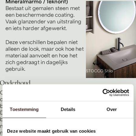
Mineralmarmo / Teknorit)
Bestaat uit gemalen steen met
een beschermende coating.
Vaak glanzender van uitstraling
en iets harder afgewerkt.
Deze verschillen bepalen niet
alleen de look, maar ook hoe het
materiaal aanvoelt en hoe het
zich gedraagt in dagelijks
gebruik.
STOCCO Stilo
Onderhoud
Composiet is over het algemeen
onderhoudsvriendelijk en goed
bestand tegen dagelijks gebruik.
Toestemming
Details
Over
Dankzij de gesloten structuur (of
beschermende toplaag) is het
materiaal minder poreus dan veel
Deze website maakt gebruik van cookies
natuurstenen, waardoor vuil en