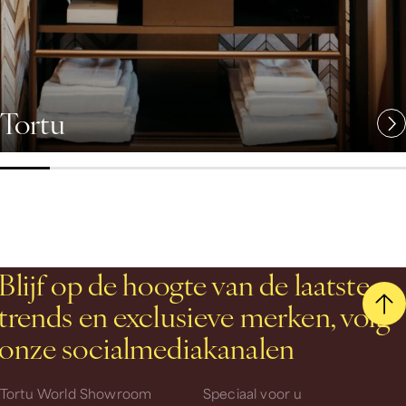
Tortu
Blijf op de hoogte van de laatste
trends en exclusieve merken, volg
onze socialmediakanalen
Tortu World Showroom
Speciaal voor u