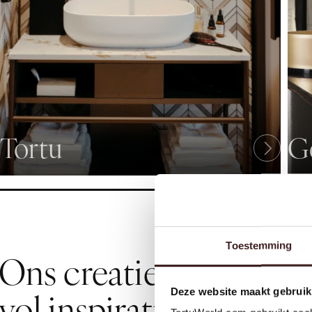
Tortu
G
Toestemming
Ons creatieve designte
vol inspiratie de show
Deze website maakt gebruik