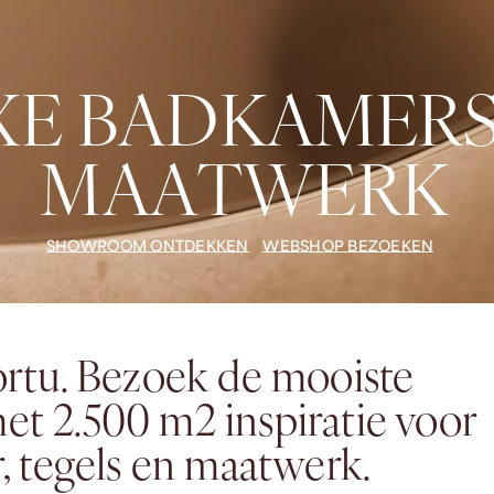
X
E
B
A
D
K
A
M
E
R
M
A
A
T
W
E
R
K
SHOWROOM ONTDEKKEN
WEBSHOP BEZOEKEN
rtu. Bezoek de mooiste
t 2.500 m2 inspiratie voor
, tegels en maatwerk.