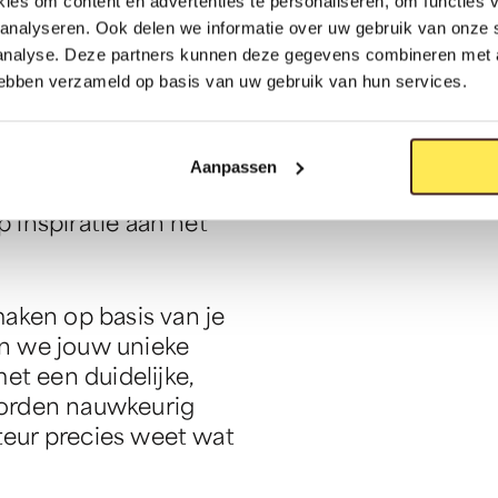
ies om content en advertenties te personaliseren, om functies v
analyseren. Ook delen we informatie over uw gebruik van onze 
 analyse. Deze partners kunnen deze gegevens combineren met a
 hebben verzameld op basis van uw gebruik van hun services.
o
o
m
b
a
d
k
a
m
e
r
Aanpassen
om in de showroom. Of
p inspiratie aan het
aken op basis van je
n we jouw unieke
et een duidelijke,
 worden nauwkeurig
ateur precies weet wat