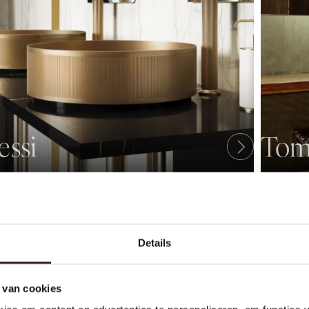
essi
Tom
Details
am zorgt ervoor dat je
room verlaat.
 van cookies