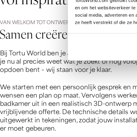
TortuWorld.com gebruikt cook
en om het websiteverkeer te 
social media, adverteren en
VAN WELKOM TOT ONTWERP
ze heeft verstrekt of die ze
S
a
m
e
n
c
r
e
ë
r
e
n
w
e
j
o
u
w
d
r
Bij Tortu World ben je altijd van harte welk
je nu al precies weet wat je zoekt of nog volo
opdoen bent – wij staan voor je klaar.
We starten met een persoonlijk gesprek en m
wensen een plan op maat. Vervolgens werke
badkamer uit in een realistisch 3D-ontwerp m
vrijblijvende offerte. De technische details
uitgewerkt in tekeningen, zodat jouw install
er moet gebeuren.