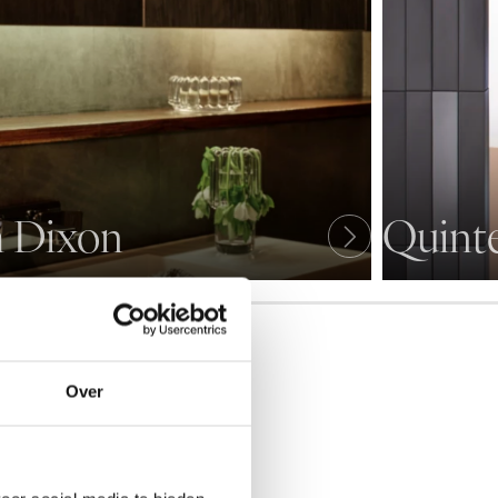
 Dixon
Quint
Over