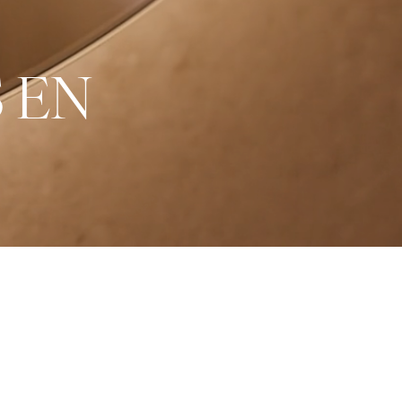
S
E
N