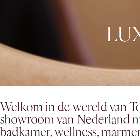
L
U
Welkom in de wereld van To
showroom van Nederland me
badkamer, wellness, marmer