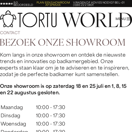
9,0
PLAN EEN SHOWROOM
VRAGEN OF ADVIES NODIG?
BEL +31
BEOORDEELD
AFSPRAAK
(0)85 222 0801
MENU
CONTACT
B
E
Z
O
E
K
O
N
Z
E
S
H
O
W
R
O
O
M
Kom langs in onze showroom en ontdek de nieuwste
trends en innovaties op badkamergebied. Onze
experts staan klaar om je te adviseren en te inspireren,
zodat je de perfecte badkamer kunt samenstellen.
Onze showroom is op zaterdag 18 en 25 juli en 1, 8, 15
en 22 augustus gesloten.
Maandag
10:00 - 17:30
Dinsdag
10:00 - 17:30
Woensdag
10:00 - 17:30
Donderdag
10:00 - 17:30