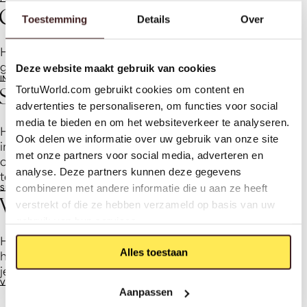
Contact opnemen
Toestemming
Details
Over
Heeft u vragen of wilt u meer informatie? We helpen u
graag verder.
Deze website maakt gebruik van cookies
INFO@TORTUWORLD.COM
BEL ONS (+31) 085 222 0801
Service aanvraag
TortuWorld.com gebruikt cookies om content en
advertenties te personaliseren, om functies voor social
media te bieden en om het websiteverkeer te analyseren.
Heeft u een probleem of vraag over een product of
Ook delen we informatie over uw gebruik van onze site
installatie? Dien eenvoudig een serviceaanvraag in, en
met onze partners voor social media, adverteren en
ons team zorgt ervoor dat het snel en naar
analyse. Deze partners kunnen deze gegevens
tevredenheid wordt opgelost.
combineren met andere informatie die u aan ze heeft
SERVICE VERZOEK AANVRAGEN
Veelgestelde vragen
verstrekt of die ze hebben verzameld op basis van uw
gebruik van hun services.
Heb je een vraag? Misschien staat het antwoord al
Alles toestaan
hieronder! We hebben de meestgestelde vragen voor
je op een rij gezet, zodat je snel verder kunt.
VEELGESTELDE VRAGEN
Aanpassen