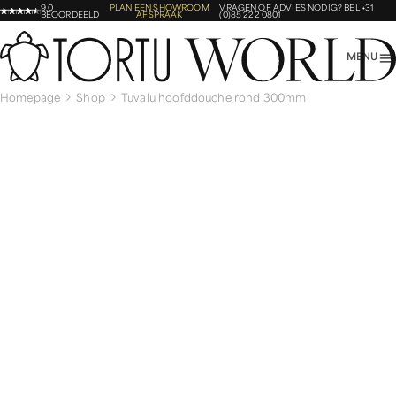
9,0
PLAN EEN SHOWROOM
VRAGEN OF ADVIES NODIG?
BEL +31
BEOORDEELD
AFSPRAAK
(0)85 222 0801
MENU
Homepage
Shop
Tuvalu hoofddouche rond 300mm