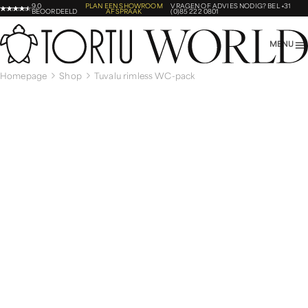
9,0
PLAN EEN SHOWROOM
VRAGEN OF ADVIES NODIG?
BEL +31
BEOORDEELD
AFSPRAAK
(0)85 222 0801
MENU
Homepage
Shop
Tuvalu rimless WC-pack