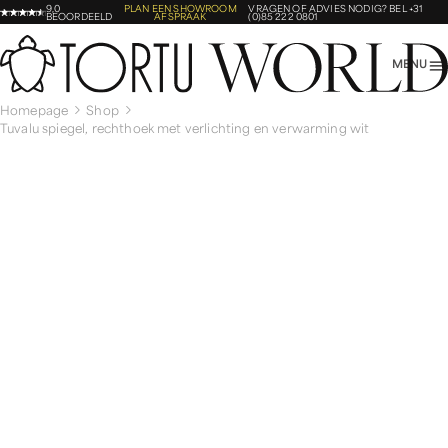
9,0
PLAN EEN SHOWROOM
VRAGEN OF ADVIES NODIG?
BEL +31
BEOORDEELD
AFSPRAAK
(0)85 222 0801
MENU
Homepage
Shop
Tuvalu spiegel, rechthoek met verlichting en verwarming wit