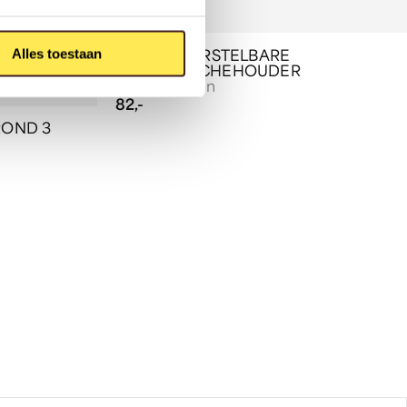
Alles toestaan
TUVALU VERSTELBARE
HANDDOUCHEHOUDER
Tuvalu kranen
82,-
ROND 3