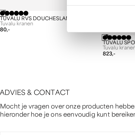
TUVALU RVS DOUCHESLANG
Tuvalu kranen
80,-
TUVALU SP
Tuvalu krane
823,-
A
D
V
I
E
S
&
C
O
N
T
A
C
T
Mocht je vragen over onze producten hebben 
hieronder hoe je ons eenvoudig kunt bereike