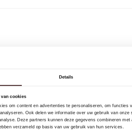
Details
 van cookies
Toegevoegd aan winkelmand
115,-
TUVALU HANDDOUCHE ROND
3 STANDEN
ies om content en advertenties te personaliseren, om functies v
PVD GEBORSTELD GUNMETAL
BEKIJK JE WINKELMAND
VERDER WINKELEN
analyseren. Ook delen we informatie over uw gebruik van onze 
 analyse. Deze partners kunnen deze gegevens combineren met a
 hebben verzameld op basis van uw gebruik van hun services.