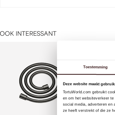
O
O
K
I
N
T
E
R
E
S
S
A
N
T
Toestemming
Deze website maakt gebruik
TortuWorld.com gebruikt cook
en om het websiteverkeer te 
social media, adverteren en
ze heeft verstrekt of die ze