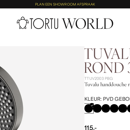
PLAN EEN SHOWROOM AFSPRAAK
TUVA
ROND 
TTUV2003 PBG
Tuvalu handdouche r
KLEUR:
PVD GEBO
115,-