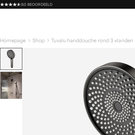
9,0 BEOORDEELD
Homepage
Shop
Tuvalu handdouche rond 3 standen