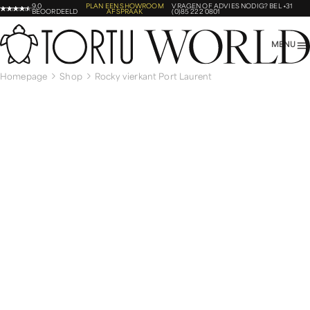
9,0
PLAN EEN SHOWROOM
VRAGEN OF ADVIES NODIG?
BEL +31
BEOORDEELD
AFSPRAAK
(0)85 222 0801
MENU
Homepage
Shop
Rocky vierkant Port Laurent