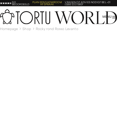
9,0
PLAN EEN SHOWROOM
VRAGEN OF ADVIES NODIG?
BEL +31
BEOORDEELD
AFSPRAAK
(0)85 222 0801
MENU
Homepage
Shop
Rocky rond Rosso Levanto