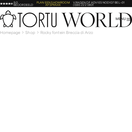
9,0
PLAN EEN SHOWROOM
VRAGEN OF ADVIES NODIG?
BEL +31
BEOORDEELD
AFSPRAAK
(0)85 222 0801
MENU
Homepage
Shop
Rocky fontein Breccia di Arzo