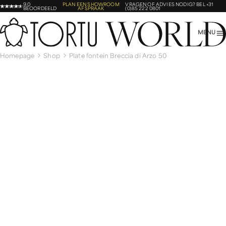
9,0
PLAN EEN SHOWROOM
VRAGEN OF ADVIES NODIG?
BEL +31
BEOORDEELD
AFSPRAAK
(0)85 222 0801
MENU
Homepage
Shop
Plate fontein Breccia di Arzo 50