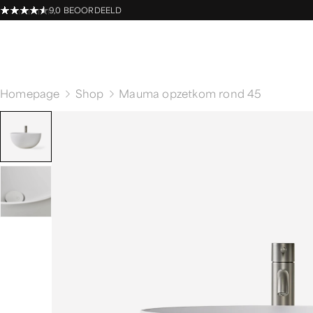
9,0 BEOORDEELD
Homepage
Shop
Mauma opzetkom rond 45