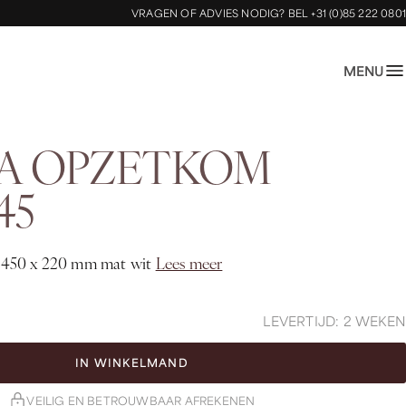
VRAGEN OF ADVIES NODIG?
BEL +31 (0)85 222 0801
MENU
A OPZETKOM
45
450 x 220 mm mat wit
Lees meer
LEVERTIJD: 2 WEKEN
IN WINKELMAND
VEILIG EN BETROUWBAAR AFREKENEN