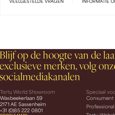
VEELGESTELDE VRAGEN
INFORMATIE 
Blijf op de hoogte van de laa
exclusieve merken, volg onz
socialmediakanalen
Tortu World Showroom
Speciaal voo
Wasbeekerlaan 59
Consument
2171 AE Sassenheim
Professional
+31 (0)85 222 0801
Tortu Webs