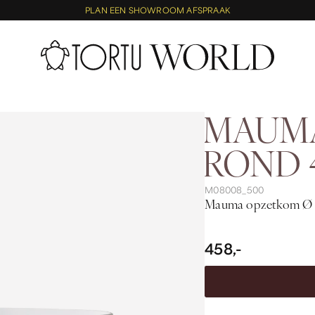
PLAN EEN SHOWROOM AFSPRAAK
MAUM
ROND 
M08008_500
Mauma opzetkom Ø 
458,-