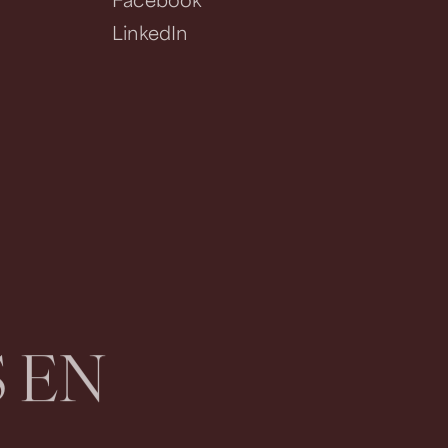
LinkedIn
S
E
N