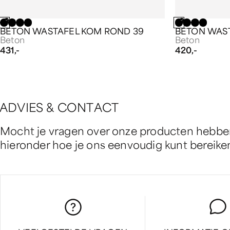
BETON WASTAFEL KOM ROND 39
BETON WAS
Beton
Beton
431,-
420,-
A
D
V
I
E
S
&
C
O
N
T
A
C
T
Mocht je vragen over onze producten hebben 
hieronder hoe je ons eenvoudig kunt bereike