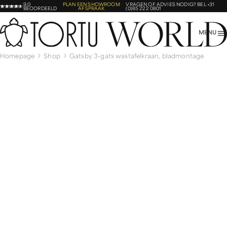
9,0
PLAN EEN SHOWROOM
VRAGEN OF ADVIES NODIG?
BEL +31
BEOORDEELD
AFSPRAAK
(0)85 222 0801
MENU
Homepage
Shop
Gatsby 3-gats wastafelkraan, bladmontage