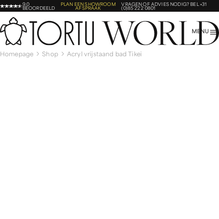
9,0
PLAN EEN SHOWROOM
VRAGEN OF ADVIES NODIG?
BEL +31
BEOORDEELD
AFSPRAAK
(0)85 222 0801
MENU
Homepage
Shop
Acryl vrijstaand bad Tikei