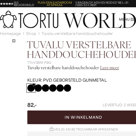
9,0
PLAN EEN SHOWROOM
VRAGEN OF ADVIES NODIG?
BEL +31
BEOORDEELD
AFSPRAAK
(0)85 222 0801
MENU
Homepage
Shop
Tuvalu verstelbare handdouchehouder
TUVALU VERSTELBARE
HANDDOUCHEHOUDE
TTUVSB19 PBG
Tuvalu verstelbare handdouchehouder
Lees meer
KLEUR:
PVD GEBORSTELD GUNMETAL
82,-
LEVERTIJD: 2 WEE
IN WINKELMAND
VEILIG EN BETROUWBAAR AFREKENEN