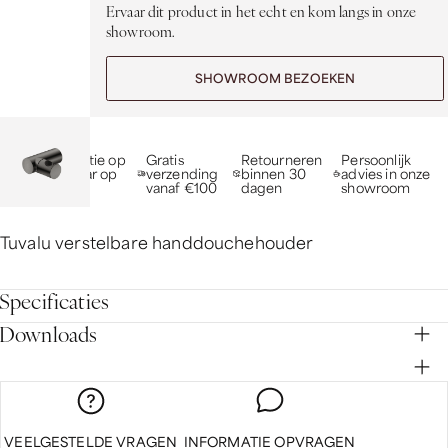
Ervaar dit product in het echt en kom langs in onze
showroom.
SHOWROOM BEZOEKEN
10 jaar garantie op
Gratis
Retourneren
Persoonlijk
inbouw, 5 jaar op
verzending
binnen 30
advies in onze
afbouw
vanaf €100
dagen
showroom
Tuvalu verstelbare handdouchehouder
Specificaties
Downloads
VEELGESTELDE VRAGEN
INFORMATIE OPVRAGEN