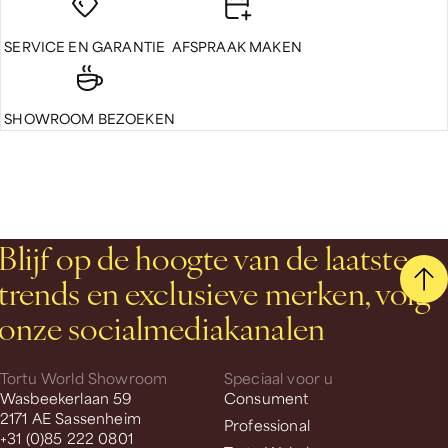
SERVICE EN GARANTIE
AFSPRAAK MAKEN
SHOWROOM BEZOEKEN
Blijf op de hoogte van de laatste
trends en exclusieve merken, volg
onze socialmediakanalen
Tortu World Showroom
Speciaal voor u
Wasbeekerlaan 59
Consument
2171 AE Sassenheim
Professional
+31 (0)85 222 0801