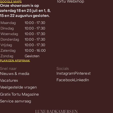
Tortu Webshop
GOOGLE MAPS
Onze showroom is op
zaterdag 18 en 25 juli en 1, 8,
15 en 22 augustus gesloten.
Maandag
10:00 - 17:30
Dinsdag
10:00 - 17:30
Woensdag
10:00 - 17:30
Donderdag
10:00 - 17:30
Vrijdag
10:00 - 17:30
Zaterdag
10:00 - 16:00
Zondag
Gesloten
PLAN EEN AFSPRAAK
Snel naar
Socials
Nieuws & media
Instagram
Pinterest
Facebook
LinkedIn
Vacatures
Veelgestelde vragen
Gratis Tortu Magazine
Service aanvraag
L
U
X
E
B
A
D
K
A
M
E
R
S
E
N