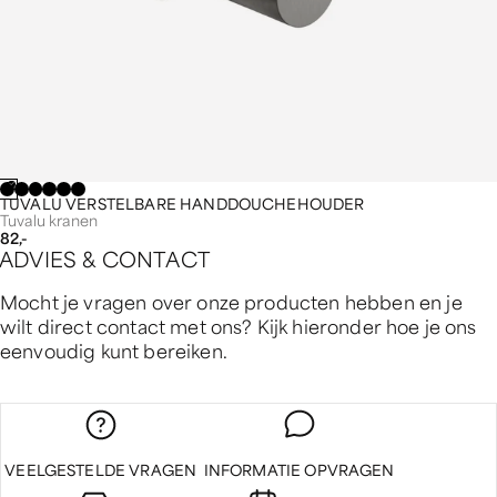
TUVALU VERSTELBARE HANDDOUCHEHOUDER
Tuvalu kranen
82,-
A
D
V
I
E
S
&
C
O
N
T
A
C
T
Mocht je vragen over onze producten hebben en je
wilt direct contact met ons? Kijk hieronder hoe je ons
eenvoudig kunt bereiken.
VEELGESTELDE VRAGEN
INFORMATIE OPVRAGEN