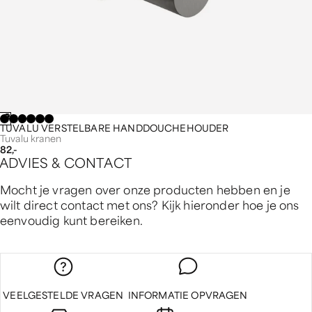
TUVALU VERSTELBARE HANDDOUCHEHOUDER
Tuvalu kranen
82,-
A
D
V
I
E
S
&
C
O
N
T
A
C
T
Mocht je vragen over onze producten hebben en je
wilt direct contact met ons? Kijk hieronder hoe je ons
eenvoudig kunt bereiken.
VEELGESTELDE VRAGEN
INFORMATIE OPVRAGEN