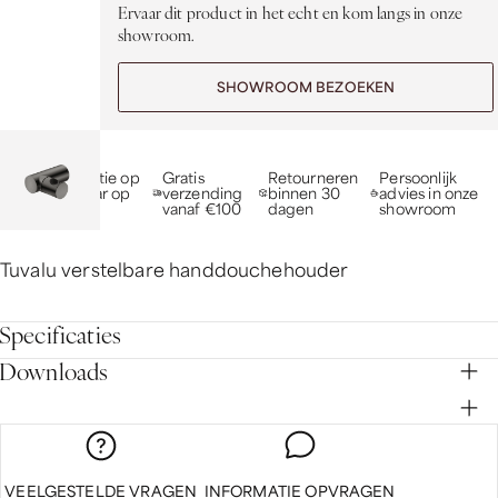
Ervaar dit product in het echt en kom langs in onze
showroom.
SHOWROOM BEZOEKEN
10 jaar garantie op
Gratis
Retourneren
Persoonlijk
inbouw, 5 jaar op
verzending
binnen 30
advies in onze
afbouw
vanaf €100
dagen
showroom
Tuvalu verstelbare handdouchehouder
Specificaties
Downloads
VEELGESTELDE VRAGEN
INFORMATIE OPVRAGEN