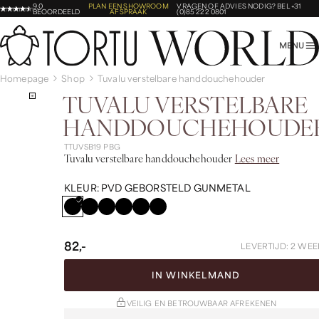
9,0
PLAN EEN SHOWROOM
VRAGEN OF ADVIES NODIG?
BEL +31
BEOORDEELD
AFSPRAAK
(0)85 222 0801
MENU
Homepage
Shop
Tuvalu verstelbare handdouchehouder
TUVALU VERSTELBARE
HANDDOUCHEHOUDE
TTUVSB19 PBG
Tuvalu verstelbare handdouchehouder
Lees meer
KLEUR:
PVD GEBORSTELD GUNMETAL
82,-
LEVERTIJD: 2 WEE
IN WINKELMAND
VEILIG EN BETROUWBAAR AFREKENEN