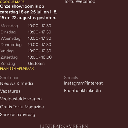
Tortu Webshop
GOOGLE MAPS
Onze showroom is op
zaterdag 18 en 25 juli en 1, 8,
15 en 22 augustus gesloten.
Maandag
10:00 - 17:30
Dinsdag
10:00 - 17:30
Woensdag
10:00 - 17:30
Donderdag
10:00 - 17:30
Vrijdag
10:00 - 17:30
Zaterdag
10:00 - 16:00
Zondag
Gesloten
PLAN EEN AFSPRAAK
Snel naar
Socials
Nieuws & media
Instagram
Pinterest
Facebook
LinkedIn
Vacatures
Veelgestelde vragen
Gratis Tortu Magazine
Service aanvraag
L
U
X
E
B
A
D
K
A
M
E
R
S
E
N