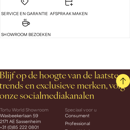
SERVICE EN GARANTIE
AFSPRAAK MAKEN
SHOWROOM BEZOEKEN
Blijf op de hoogte van de laatste
trends en exclusieve merken, volg
onze socialmediakanalen
Tortu World Showroom
Speciaal voor u
Wasbeekerlaan 59
Consument
2171 AE Sassenheim
Professional
+31 (0)85 222 0801