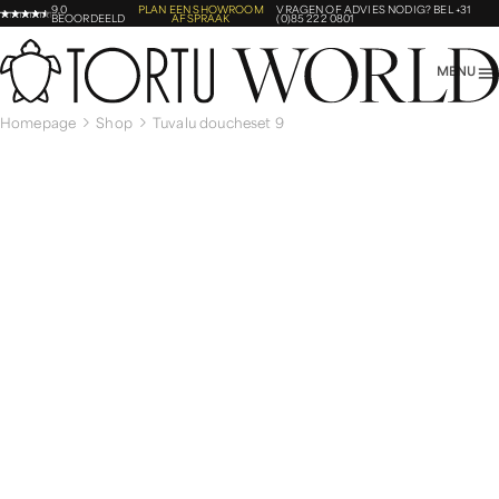
9,0
PLAN EEN SHOWROOM
VRAGEN OF ADVIES NODIG?
BEL +31
BEOORDEELD
AFSPRAAK
(0)85 222 0801
MENU
Homepage
Shop
Tuvalu doucheset 9