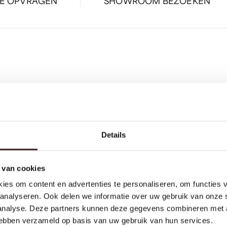
IE OPVRAGEN
SHOWROOM BEZOEKEN
Details
 van cookies
Toegevoegd aan winkelmand
2.847,-
TUVALU DOUCHESET 8
PVD GEBORSTELD GUNMETAL
ies om content en advertenties te personaliseren, om functies v
BEKIJK JE WINKELMAND
analyseren. Ook delen we informatie over uw gebruik van onze 
VERDER WINKELEN
 analyse. Deze partners kunnen deze gegevens combineren met a
 hebben verzameld op basis van uw gebruik van hun services.