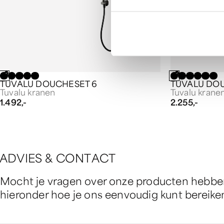
TUVALU DOUCHESET 6
TUVALU DOU
Tuvalu kranen
Tuvalu krane
1.492,-
2.255,-
A
D
V
I
E
S
&
C
O
N
T
A
C
T
Mocht je vragen over onze producten hebben 
hieronder hoe je ons eenvoudig kunt bereike