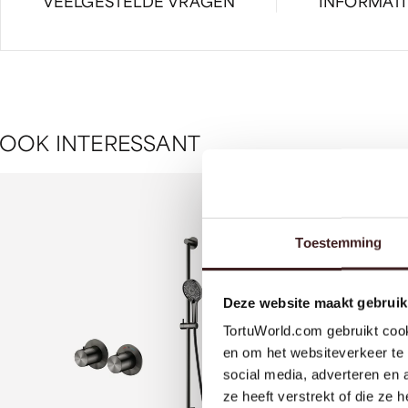
VEELGESTELDE VRAGEN
INFORMAT
O
O
K
I
N
T
E
R
E
S
S
A
N
T
Toestemming
Deze website maakt gebruik
TortuWorld.com gebruikt cook
en om het websiteverkeer te 
social media, adverteren en
ze heeft verstrekt of die ze