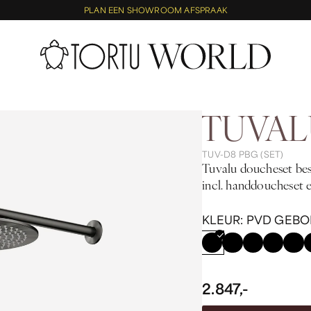
PLAN EEN SHOWROOM AFSPRAAK
TUVAL
TUV-D8 PBG (SET)
Tuvalu doucheset bes
incl. handdouchese
KLEUR:
PVD GEBO
2.847,-