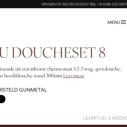
VRAGEN OF ADVIES NODIG?
BEL +31 (0)85 222 0801
MENU
U DOUCHESET 8
taande uit een inbouw thermostaat 1-2-3 weg, spotdouche,
t en hoofddouche wand 300mm
Lees meer
RSTELD GUNMETAL
LEVERTIJD: 2 WEEKS