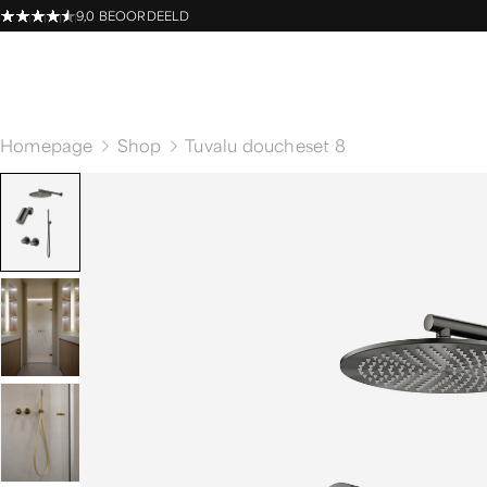
9,0 BEOORDEELD
Homepage
Shop
Tuvalu doucheset 8