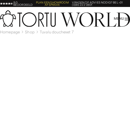
9,0
PLAN EEN SHOWROOM
VRAGEN OF ADVIES NODIG?
BEL +31
BEOORDEELD
AFSPRAAK
(0)85 222 0801
MENU
Homepage
Shop
Tuvalu doucheset 7