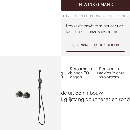
IN WINKELMAND
VEILIG EN BETROUWBAAR AFREKENEN
Ervaar dit product in het echt en
kom langs in onze showroom.
SHOWROOM BEZOEKEN
10 jaar garantie op
Gratis
Retourneren
Persoonlijk
inbouw, 5 jaar op
verzending
binnen 30
advies in onze
afbouw
vanaf €100
dagen
showroom
Tuvalu doucheset bestaande uit een inbouw
thermostaat 1-2-3 weg incl. glijstang doucheset en rond
handdouche.
Specificaties