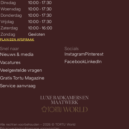
Dinsdag
10:00 - 17:30
Woensdag
10:00 - 17:30
Donderdag
10:00 - 17:30
Vrijdag
10:00 - 17:30
Zaterdag
10:00 - 16:00
Zondag
Gesloten
PLAN EEN AFSPRAAK
Snel naar
Socials
Nieuws & media
Instagram
Pinterest
Facebook
LinkedIn
Vacatures
Veelgestelde vragen
Gratis Tortu Magazine
Service aanvraag
L
U
X
E
B
A
D
K
A
M
E
R
S
E
N
M
A
A
T
W
E
R
K
Alle rechten voorbehouden — 2026 © TORTU World
Privacyverklaring
Algemene voorwaarden