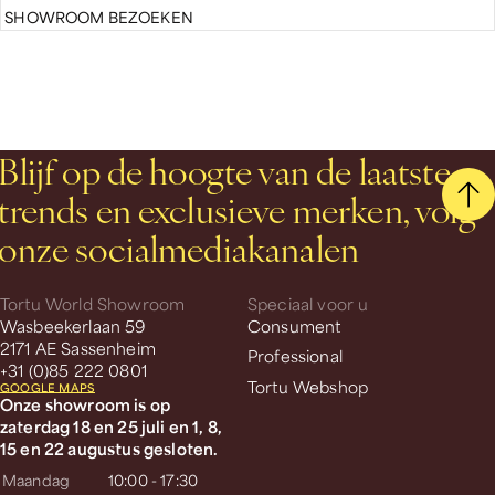
SHOWROOM BEZOEKEN
Blijf op de hoogte van de laatste
trends en exclusieve merken, volg
onze socialmediakanalen
Tortu World Showroom
Speciaal voor u
Wasbeekerlaan 59
Consument
2171 AE Sassenheim
Professional
+31 (0)85 222 0801
Tortu Webshop
GOOGLE MAPS
Onze showroom is op
zaterdag 18 en 25 juli en 1, 8,
15 en 22 augustus gesloten.
Maandag
10:00 - 17:30