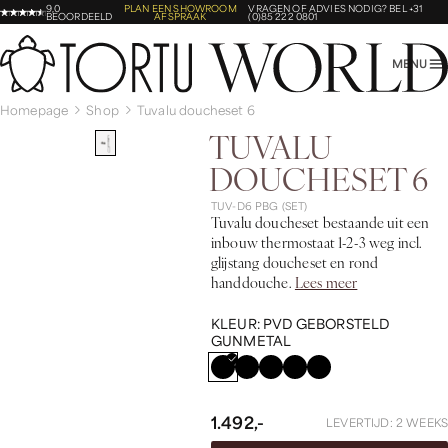
9,0
PLAN EEN SHOWROOM
VRAGEN OF ADVIES NODIG?
BEL +31
BEOORDEELD
AFSPRAAK
(0)85 222 0801
MENU
Homepage
Shop
Tuvalu doucheset 6
TUVALU
DOUCHESET 6
TUV-D6 PBG (SET)
Tuvalu doucheset bestaande uit een
inbouw thermostaat 1-2-3 weg incl.
glijstang doucheset en rond
handdouche.
Lees meer
KLEUR:
PVD GEBORSTELD
GUNMETAL
1.492,-
LEVERTIJD: 2 WEEKS