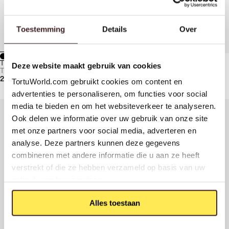
Toestemming
Details
Over
TUVALU DOUCHESET 7
Deze website maakt gebruik van cookies
Tuvalu kranen
2.255,-
TortuWorld.com gebruikt cookies om content en
advertenties te personaliseren, om functies voor social
media te bieden en om het websiteverkeer te analyseren.
Toegevoegd aan winkelmand
1.492,-
TUVALU DOUCHESET 6
PVD GEBORSTELD GUNMETAL
Ook delen we informatie over uw gebruik van onze site
BEKIJK JE WINKELMAND
met onze partners voor social media, adverteren en
VERDER WINKELEN
analyse. Deze partners kunnen deze gegevens
combineren met andere informatie die u aan ze heeft
verstrekt of die ze hebben verzameld op basis van uw
gebruik van hun services.
Alles toestaan