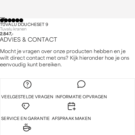
TUVALU DOUCHESET 9
Tuvalu kranen
2.847,-
A
D
V
I
E
S
&
C
O
N
T
A
C
T
Mocht je vragen over onze producten hebben en je
wilt direct contact met ons? Kijk hieronder hoe je ons
eenvoudig kunt bereiken.
VEELGESTELDE VRAGEN
INFORMATIE OPVRAGEN
SERVICE EN GARANTIE
AFSPRAAK MAKEN