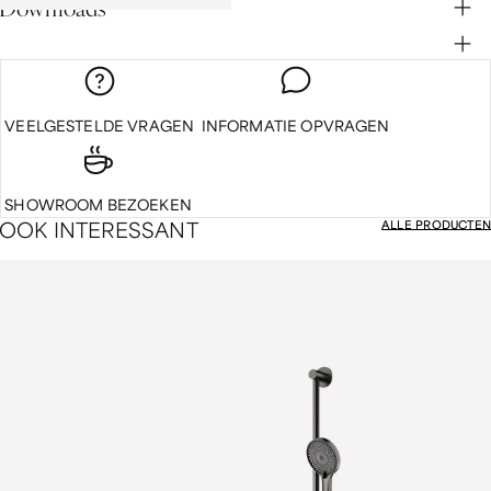
Downloads
VEELGESTELDE VRAGEN
INFORMATIE OPVRAGEN
SHOWROOM BEZOEKEN
O
O
K
I
N
T
E
R
E
S
S
A
N
T
ALLE PRODUCTEN