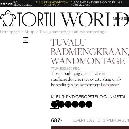
9,0
PLAN EEN SHOWROOM
VRAGEN OF ADVIES NODIG?
BEL +31
BEOORDEELD
AFSPRAAK
(0)85 222 0801
MENU
Homepage
Shop
Tuvalu badmengkraan, wandmontage
TUVALU
BADMENGKRAAN,
WANDMONTAGE
TTUV1500800 PBG
Tuvalu badmengkraan, inclusief
staafhanddouche met zwarte slang en S-
koppelingen, wandmontage
Lees meer
KLEUR:
PVD GEBORSTELD GUNMETAL
687,-
LEVERTIJD: 2 TOT 3 WERKDAGEN