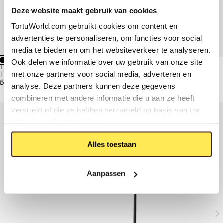
Deze website maakt gebruik van cookies
TortuWorld.com gebruikt cookies om content en
advertenties te personaliseren, om functies voor social
media te bieden en om het websiteverkeer te analyseren.
Toegevoegd aan winkelmand
687,-
TUVALU BADMENGKRAAN,
Ook delen we informatie over uw gebruik van onze site
WANDMONTAGE
PVD GEBORSTELD GUNMETAL
TUVALU 3-GATS BADRAND COMBINATIE
BEKIJK JE WINKELMAND
met onze partners voor social media, adverteren en
Tuvalu kranen
VERDER WINKELEN
531,-
analyse. Deze partners kunnen deze gegevens
combineren met andere informatie die u aan ze heeft
verstrekt of die ze hebben verzameld op basis van uw
gebruik van hun services.
Alles toestaan
Aanpassen