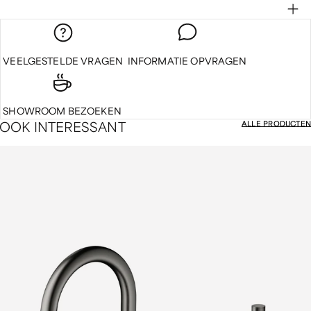
VEELGESTELDE VRAGEN
INFORMATIE OPVRAGEN
SHOWROOM BEZOEKEN
O
O
K
I
N
T
E
R
E
S
S
A
N
T
ALLE PRODUCTEN