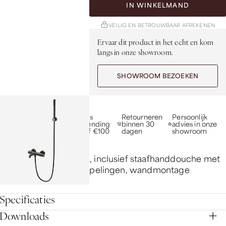
IN WINKELMAND
VEILIG EN BETROUWBAAR AFREKENEN
Ervaar dit product in het echt en kom
langs in onze showroom.
SHOWROOM BEZOEKEN
10 jaar garantie op
Gratis
Retourneren
Persoonlijk
inbouw, 5 jaar op
verzending
binnen 30
advies in onze
afbouw
vanaf €100
dagen
showroom
Tuvalu badmengkraan, inclusief staafhanddouche met
zwarte slang en S-koppelingen, wandmontage
Specificaties
Downloads