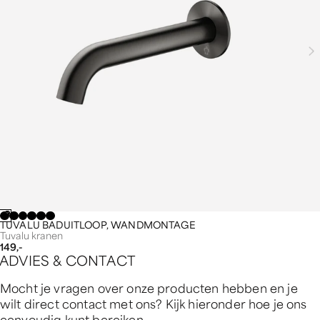
TUVALU BADUITLOOP, WANDMONTAGE
Tuvalu kranen
149,-
A
D
V
I
E
S
&
C
O
N
T
A
C
T
Mocht je vragen over onze producten hebben en je
wilt direct contact met ons? Kijk hieronder hoe je ons
eenvoudig kunt bereiken.