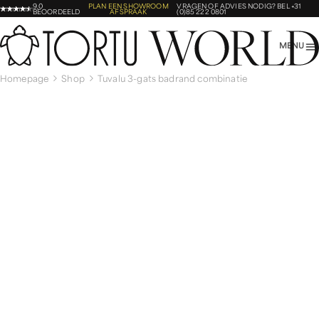
9,0
PLAN EEN SHOWROOM
VRAGEN OF ADVIES NODIG?
BEL +31
BEOORDEELD
AFSPRAAK
(0)85 222 0801
MENU
Homepage
Shop
Tuvalu 3-gats badrand combinatie