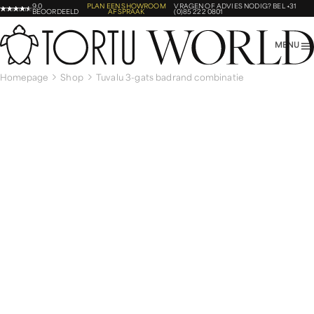
9,0
PLAN EEN SHOWROOM
VRAGEN OF ADVIES NODIG?
BEL +31
BEOORDEELD
AFSPRAAK
(0)85 222 0801
MENU
Homepage
Shop
Tuvalu 3-gats badrand combinatie