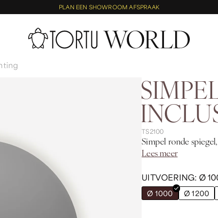
PLAN EEN SHOWROOM AFSPRAAK
hting
SIMPE
INCLU
TS2100
Simpel ronde spiegel, 
Lees meer
UITVOERING:
Ø 10
Ø 1000
Ø 1200