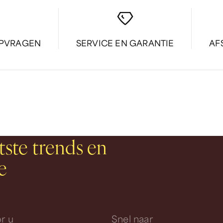
OPVRAGEN
SERVICE EN GARANTIE
AF
tste trends en
e
r u
Snel naar