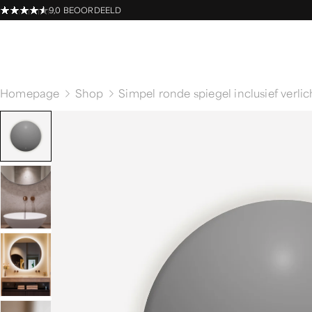
9,0 BEOORDEELD
Homepage
Shop
Simpel ronde spiegel inclusief verlic