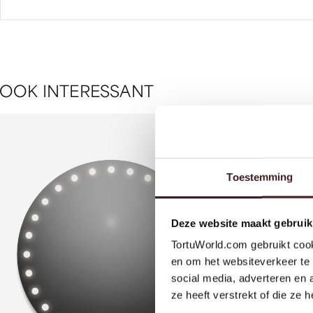
O
O
K
I
N
T
E
R
E
S
S
A
N
T
Toestemming
Deze website maakt gebruik
TortuWorld.com gebruikt cook
en om het websiteverkeer te 
social media, adverteren en
ze heeft verstrekt of die ze