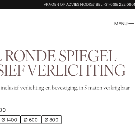
VRAGEN OF ADVIES NODIG?
BEL +31 (0)85 222 0801
MENU
L RONDE SPIEGEL
SIEF VERLICHTING
inclusief verlichting en bevestiging, in 5 maten verkrijgbaar
00
Ø 1400
Ø 600
Ø 800