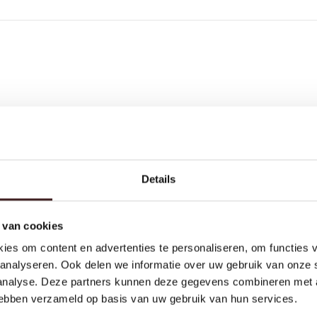
Details
 van cookies
Toegevoegd aan winkelmand
745,-
SIMPEL RONDE SPIEGEL
INCLUSIEF VERLICHTING
ies om content en advertenties te personaliseren, om functies v
Ø 1000
BEKIJK JE WINKELMAND
VERDER WINKELEN
analyseren. Ook delen we informatie over uw gebruik van onze 
 analyse. Deze partners kunnen deze gegevens combineren met a
 hebben verzameld op basis van uw gebruik van hun services.