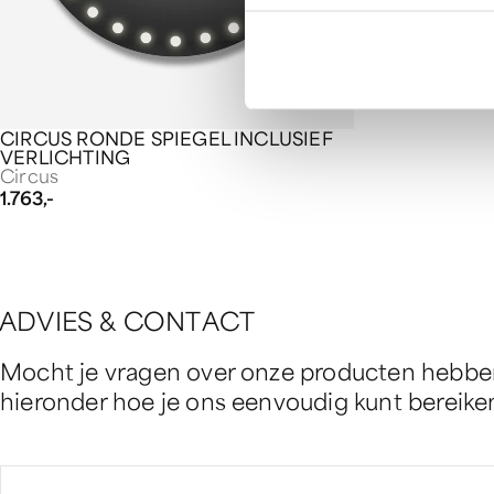
SIMPEL RON
Simpel
398,-
CIRCUS RONDE SPIEGEL INCLUSIEF
VERLICHTING
Circus
1.763,-
A
D
V
I
E
S
&
C
O
N
T
A
C
T
Mocht je vragen over onze producten hebben 
hieronder hoe je ons eenvoudig kunt bereike