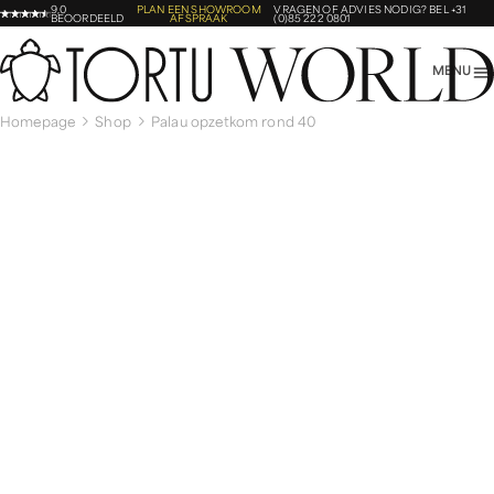
9,0
PLAN EEN SHOWROOM
VRAGEN OF ADVIES NODIG?
BEL +31
BEOORDEELD
AFSPRAAK
(0)85 222 0801
MENU
Homepage
Shop
Palau opzetkom rond 40