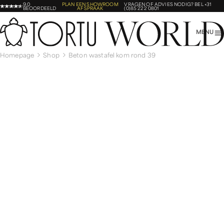
9,0
PLAN EEN SHOWROOM
VRAGEN OF ADVIES NODIG?
BEL +31
BEOORDEELD
AFSPRAAK
(0)85 222 0801
MENU
Homepage
Shop
Beton wastafel kom rond 39