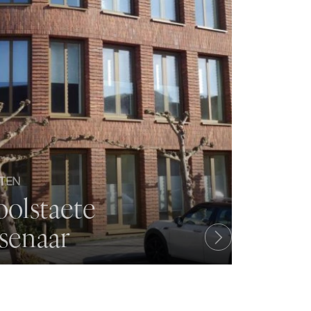
TEN
olstaete
senaar