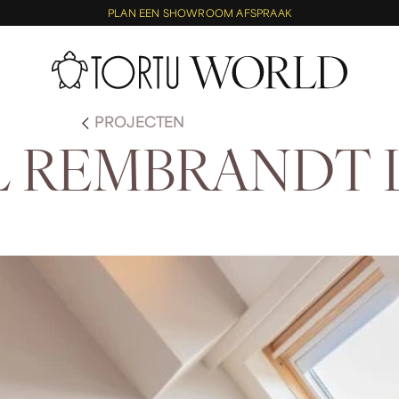
PLAN EEN SHOWROOM AFSPRAAK
PROJECTEN
L
R
E
M
B
R
A
N
D
T