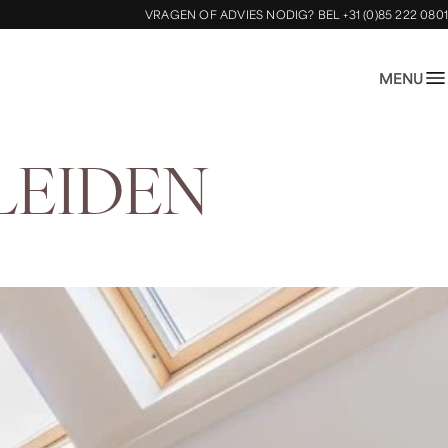
VRAGEN OF ADVIES NODIG?
BEL +31 (0)85 222 0801
MENU
L
E
I
D
E
N