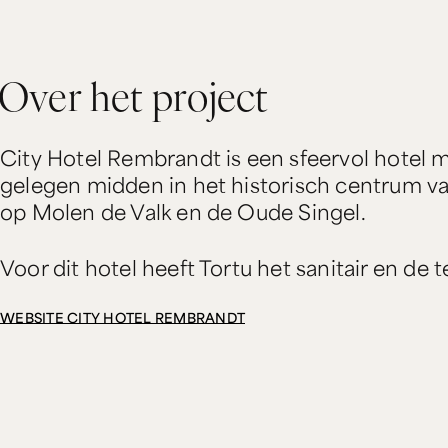
O
v
e
r
h
e
t
p
r
o
j
e
c
t
City Hotel Rembrandt is een sfeervol hotel 
gelegen midden in het historisch centrum va
op Molen de Valk en de Oude Singel.
Voor dit hotel heeft Tortu het sanitair en de 
WEBSITE CITY HOTEL REMBRANDT