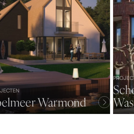
PROJEC
Scho
JECTEN
oelmeer Warmond
Was