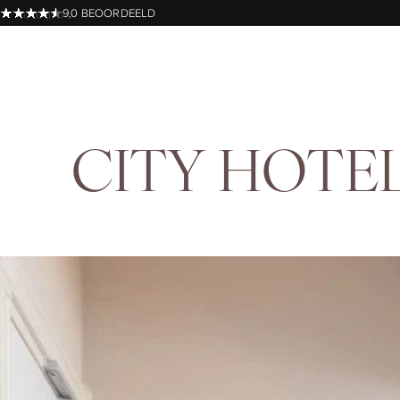
9,0 BEOORDEELD
C
I
T
Y
H
O
T
E