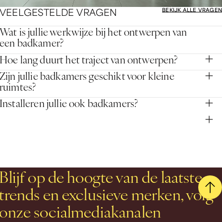
V
E
E
L
G
E
S
T
E
L
D
E
V
R
A
G
E
N
BEKIJK ALLE VRAGEN
Wat is jullie werkwijze bij het ontwerpen van
een badkamer?
Hoe lang duurt het traject van ontwerpen?
Zijn jullie badkamers geschikt voor kleine
ruimtes?
Installeren jullie ook badkamers?
Blijf op de hoogte van de laatste
trends en exclusieve merken, volg
onze socialmediakanalen