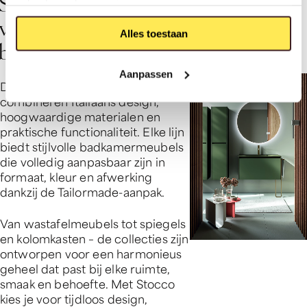
S
a
n
i
t
a
i
r
v
a
n
S
t
o
c
c
o
gebruik van hun services.
v
o
o
r
e
l
k
e
Alles toestaan
b
a
d
k
a
m
e
r
s
t
i
j
l
Aanpassen
De collecties van Stocco
combineren Italiaans design,
hoogwaardige materialen en
praktische functionaliteit. Elke lijn
biedt stijlvolle badkamermeubels
die volledig aanpasbaar zijn in
formaat, kleur en afwerking
dankzij de Tailormade-aanpak.
Van wastafelmeubels tot spiegels
en kolomkasten – de collecties zijn
ontworpen voor een harmonieus
geheel dat past bij elke ruimte,
smaak en behoefte. Met Stocco
kies je voor tijdloos design,