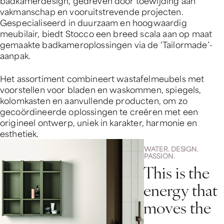
badkamerdesign, gedreven door toewijding aan
vakmanschap en vooruitstrevende projecten.
Gespecialiseerd in duurzaam en hoogwaardig
meubilair, biedt Stocco een breed scala aan op maat
gemaakte badkameroplossingen via de ‘Tailormade’-
aanpak.
Het assortiment combineert wastafelmeubels met
voorstellen voor bladen en waskommen, spiegels,
kolomkasten en aanvullende producten, om zo
gecoördineerde oplossingen te creëren met een
origineel ontwerp, uniek in karakter, harmonie en
esthetiek.
WATER. DESIGN.
PASSION.
T
h
i
s
i
s
t
h
e
e
n
e
r
g
y
t
h
a
t
m
o
v
e
s
t
h
e