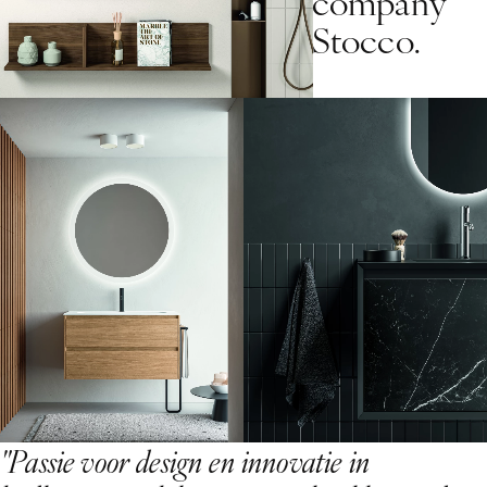
c
o
m
p
a
n
y
S
t
o
c
c
o
.
"
P
a
s
s
i
e
v
o
o
r
d
e
s
i
g
n
e
n
i
n
n
o
v
a
t
i
e
i
n