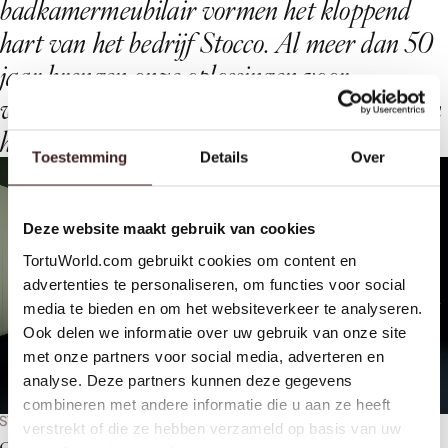
b
a
d
k
a
m
e
r
m
e
u
b
i
l
a
i
r
v
o
r
m
e
n
h
e
t
k
l
o
p
p
e
n
d
h
a
r
t
v
a
n
h
e
t
b
e
d
r
i
j
f
S
t
o
c
c
o
.
A
l
m
e
e
r
d
a
n
5
0
j
a
a
r
b
r
e
n
g
e
n
o
n
z
e
o
p
l
o
s
s
i
n
g
e
n
v
o
o
r
w
a
t
e
r
p
u
n
t
e
n
f
u
n
c
t
i
o
n
a
l
i
t
e
i
t
e
n
s
c
h
o
o
n
h
e
i
d
i
n
h
u
i
z
e
n
o
v
e
r
d
e
h
e
l
e
w
e
r
e
l
d
"
.
Toestemming
Details
Over
Deze website maakt gebruik van cookies
TortuWorld.com gebruikt cookies om content en
advertenties te personaliseren, om functies voor social
media te bieden en om het websiteverkeer te analyseren.
Ook delen we informatie over uw gebruik van onze site
met onze partners voor social media, adverteren en
analyse. Deze partners kunnen deze gegevens
combineren met andere informatie die u aan ze heeft
STOCCO COLLECTIES: DESIGN OP MAAT
verstrekt of die ze hebben verzameld op basis van uw