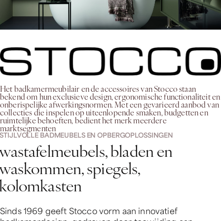
Het badkamermeubilair en de accessoires van Stocco staan
bekend om hun exclusieve design, ergonomische functionaliteit en
onberispelijke afwerkingsnormen. Met een gevarieerd aanbod van
collecties die inspelen op uiteenlopende smaken, budgetten en
ruimtelijke behoeften, bedient het merk meerdere
marktsegmenten
STIJLVOLLE BADMEUBELS EN OPBERGOPLOSSINGEN
wastafelmeubels, bladen en
waskommen, spiegels,
kolomkasten
Sinds 1969 geeft Stocco vorm aan innovatief