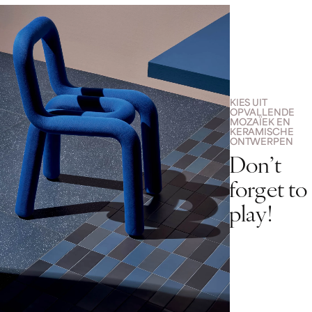
KIES UIT
OPVALLENDE
MOZAÏEK EN
KERAMISCHE
ONTWERPEN
D
o
n
’
t
f
o
r
g
e
t
t
o
p
l
a
y
!