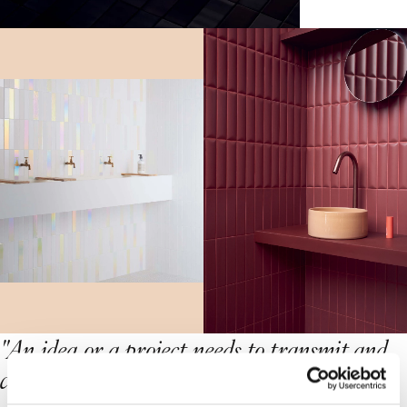
"
A
n
i
d
e
a
o
r
a
p
r
o
j
e
c
t
n
e
e
d
s
t
o
t
r
a
n
s
m
i
t
a
n
d
c
o
n
v
e
y
c
o
n
t
e
n
t
,
a
s
t
o
r
y
.
T
h
e
s
t
o
r
i
e
s
-
t
h
a
t