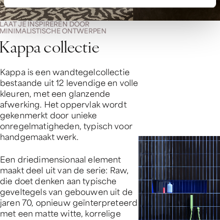
LAAT JE INSPIREREN DOOR
MINIMALISTISCHE ONTWERPEN
K
a
p
p
a
c
o
l
l
e
c
t
i
e
Kappa is een wandtegelcollectie
bestaande uit 12 levendige en volle
kleuren, met een glanzende
afwerking. Het oppervlak wordt
gekenmerkt door unieke
onregelmatigheden, typisch voor
handgemaakt werk.
Een driedimensionaal element
maakt deel uit van de serie: Raw,
die doet denken aan typische
geveltegels van gebouwen uit de
jaren 70, opnieuw geïnterpreteerd
met een matte witte, korrelige