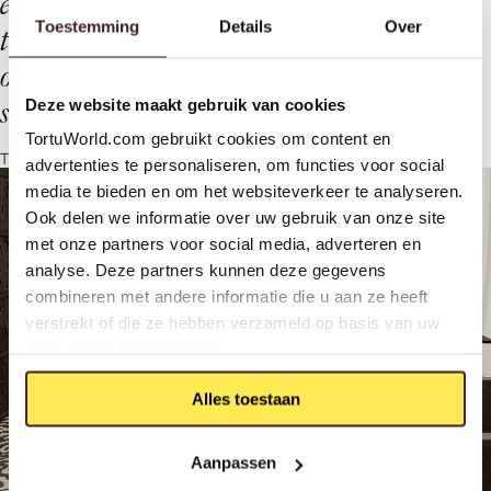
e
x
c
i
t
e
u
s
,
t
h
a
t
w
e
a
r
e
p
a
s
s
i
o
n
a
t
e
a
b
o
u
t
a
n
d
t
h
a
t
w
e
t
r
y
t
o
t
e
l
l
-
b
e
c
o
m
e
t
h
e
l
i
f
e
b
l
o
o
d
o
f
Toestemming
Details
Over
o
u
r
c
u
r
i
o
s
i
t
y
a
n
d
c
r
e
a
t
i
v
i
t
y
.
C
a
l
l
u
s
s
t
o
r
y
t
e
l
l
e
r
s
,
w
e
w
i
l
l
n
o
t
b
e
o
f
f
e
n
d
e
d
"
.
Deze website maakt gebruik van cookies
TortuWorld.com gebruikt cookies om content en
THE BRAND
advertenties te personaliseren, om functies voor social
media te bieden en om het websiteverkeer te analyseren.
Ook delen we informatie over uw gebruik van onze site
met onze partners voor social media, adverteren en
analyse. Deze partners kunnen deze gegevens
combineren met andere informatie die u aan ze heeft
verstrekt of die ze hebben verzameld op basis van uw
gebruik van hun services.
Alles toestaan
Aanpassen