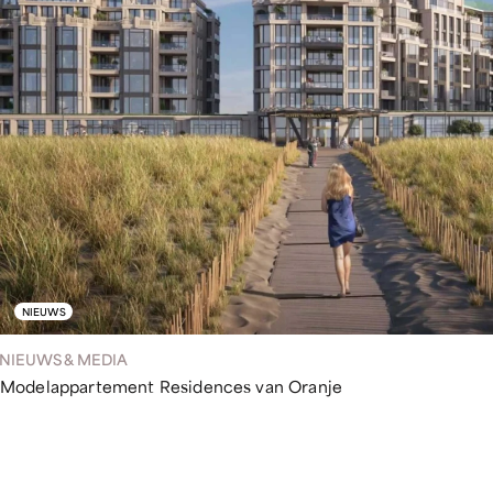
NIEUWS
NIEUWS & MEDIA
Modelappartement Residences van Oranje